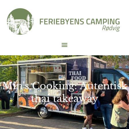
Min’s Cooking: Autentisk
thai takeaway